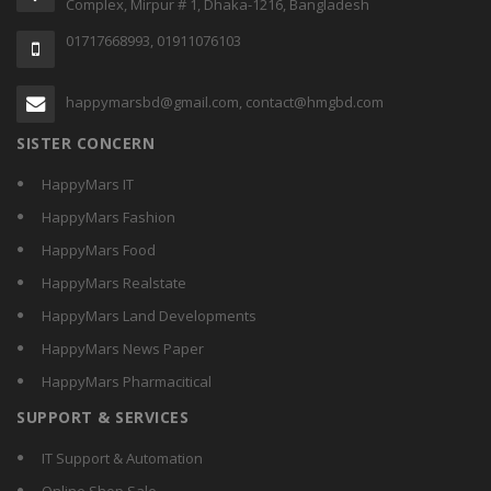
Complex, Mirpur # 1, Dhaka-1216, Bangladesh
01717668993, 01911076103
happymarsbd@gmail.com, contact@hmgbd.com
SISTER CONCERN
HappyMars IT
HappyMars Fashion
HappyMars Food
HappyMars Realstate
HappyMars Land Developments
HappyMars News Paper
HappyMars Pharmacitical
SUPPORT & SERVICES
IT Support & Automation
Online Shop Sale