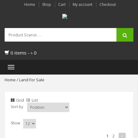
Home
Shop
Cart
My account
Checkout
0 items -
৳
0
Toggle
navigation
Home
/ Land For Sale
Grid
List
Sort by
Show
1
2