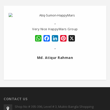
"
Very Nice HappyMars Group
WhatsApp
Facebook
LinkedIn
Pinterest
X
"
Md. Atiqur Rahman
CONTACT US
Shop No # 395-396, Level # 3, Mukto Bangla Shopping